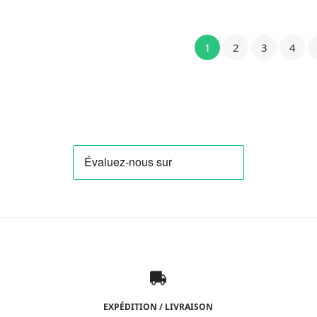
nitial
actuel
initial
actuel
tait :
est :
était :
est :
3,20 €.
16,24 €.
26,60 €.
18,62 €.
1
2
3
4
EXPÉDITION / LIVRAISON