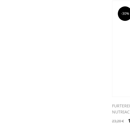
i
é
-30%
2
FURTERE
NUTRIAC
23,20
€
p