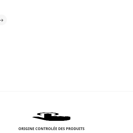
initial
actuel
était :
est :
37,70 €.
26,39 €.
→
ORIGINE CONTROLÉE DES PRODUITS