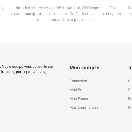
iq,
Nous livrons en service DPD standard, DPD express et Taxi
Fa
(Luxembourg) - selon votre choix! Ou "click et collect" (réception
e
de la commande à la pharmacie).
 Notre équipe vous conseille sur
Mon compte
I
français, portugais, anglais,
Connexion
Co
Mon Profil
Co
Mon Panier
Po
Mes Commandes
Ph