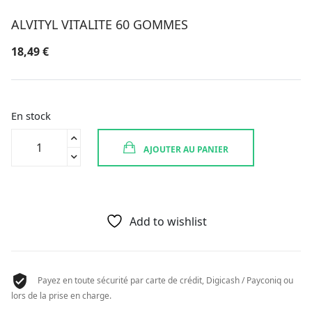
ALVITYL VITALITE 60 GOMMES
18,49
€
En stock
quantité
AJOUTER AU PANIER
de
ALVITYL
VITALITE
60
GOMMES
Add to wishlist
Payez en toute sécurité par carte de crédit, Digicash / Payconiq ou
lors de la prise en charge.