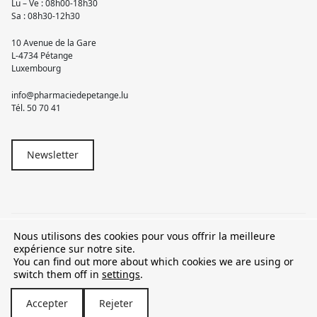
Lu – Ve : 08h00-18h30
Sa : 08h30-12h30
10 Avenue de la Gare
L-4734 Pétange
Luxembourg
info@pharmaciedepetange.lu
Tél.
50 70 41
Newsletter
Nous utilisons des cookies pour vous offrir la meilleure
© 2026 Pharmacie Pétange
expérience sur notre site.
You can find out more about which cookies we are using or
TVA LU15581262
switch them off in
settings
.
Accepter
Rejeter