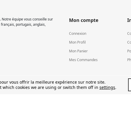
 Notre équipe vous conseille sur
Mon compte
I
français, portugais, anglais,
Connexion
Co
Mon Profil
Co
Mon Panier
Po
Mes Commandes
Ph
our vous offrir la meilleure expérience sur notre site.
t which cookies we are using or switch them off in
settings
.
TVA LU15581262