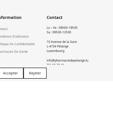
nformation
Contact
Lu – Ve : 08h00-18h30
ntact
Sa : 08h30-12h30
nditions D’utilisation
10 Avenue de la Gare
litique De Confidentialité
L-4734 Pétange
Luxembourg
armacies De Garde
info@pharmaciedepetange.lu
Tél.
50 70 41
Accepter
Rejeter
Newsletter