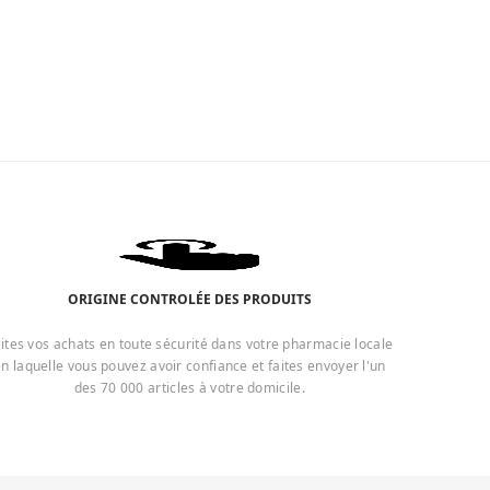
ORIGINE CONTROLÉE DES PRODUITS
ites vos achats en toute sécurité dans votre pharmacie locale
n laquelle vous pouvez avoir confiance et faites envoyer l'un
des 70 000 articles à votre domicile.