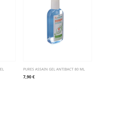
EL
PURES ASSAIN GEL ANTIBACT 80 ML
ALKOHOL
7,90
€
6,96
€