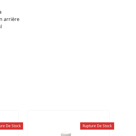
a
n arrière
l
ure De Stock
Rupture De Stock