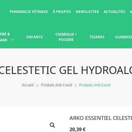
PHARMACIE PÉTANGE
À PROPOS
NEWSLETTER
ACTUALITÉS
ÉBÉ &
CHIMIQUE /
ENFANTS
TISANES
GUMMIE
POUDRE
MAN
 CELESTETIC GEL HYDROA
Accueil
Produits Anti Covid
Produits Anti Covid
ARKO ESSENTIEL CELES
20,39
€