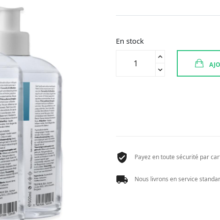
En stock
quantité
AJO
de
ARKO
ESSENTIEL
CELESTETIC
GEL
HYDROALCOOLIQUE
500ML
Payez en toute sécurité par cart
Nous livrons en service standard