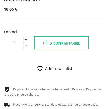
18,66
€
En stock
quantité
AJOUTER AU PANIER
de
DUREX
NUDE
X10
Add to wishlist
Payez en toute sécurité par carte de crédit, Digicash / Payconiq ou
lors de la prise en charge.
Nous livrons en service standard et express - selon votre choix!