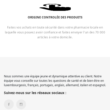
ORIGINE CONTROLÉE DES PRODUITS
Faites vos achats en toute sécurité dans votre pharmacie locale en
laquelle vous pouvez avoir confiance et faites envoyer l'un des 70 000
articles à votre domicile.
Nous sommes une équipe jeune et dynamique attentive au client. Notre
équipe vous conseille sur toutes les questions de santé et de bien-être en
luxembourgeois, français, portugais, anglais, allemand, italien et espagnol.
Suivez-nous sur les réseaux sociaux :