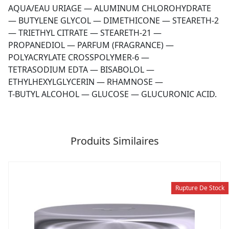
AQUA/EAU URIAGE
—
ALUMINUM CHLOROHYDRATE
—
BUTYLENE GLYCOL
—
DIMETHICONE
—
STEARETH-2
—
TRIETHYL CITRATE
—
STEARETH-21
—
PROPANEDIOL
—
PARFUM (FRAGRANCE)
—
POLYACRYLATE CROSSPOLYMER-6
—
TETRASODIUM EDTA
—
BISABOLOL
—
ETHYLHEXYLGLYCERIN
—
RHAMNOSE
—
T-BUTYL ALCOHOL
—
GLUCOSE
—
GLUCURONIC ACID.
Produits Similaires
Rupture De Stock