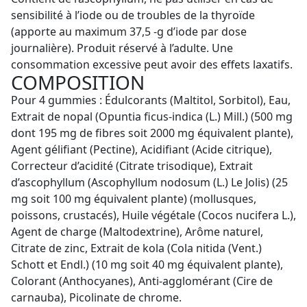
sensibilité à l’iode ou de troubles de la thyroïde
(apporte au maximum 37,5 ‑g d’iode par dose
journalière). Produit réservé à l’adulte. Une
consommation excessive peut avoir des effets laxatifs.
COMPOSITION
Pour 4 gummies : Édulcorants (Maltitol, Sorbitol), Eau,
Extrait de nopal (Opuntia ficus-indica (L.) Mill.) (500 mg
dont 195 mg de fibres soit 2000 mg équivalent plante),
Agent gélifiant (Pectine), Acidifiant (Acide citrique),
Correcteur d’acidité (Citrate trisodique), Extrait
d’ascophyllum (Ascophyllum nodosum (L.) Le Jolis) (25
mg soit 100 mg équivalent plante) (mollusques,
poissons, crustacés), Huile végétale (Cocos nucifera L.),
Agent de charge (Maltodextrine), Arôme naturel,
Citrate de zinc, Extrait de kola (Cola nitida (Vent.)
Schott et Endl.) (10 mg soit 40 mg équivalent plante),
Colorant (Anthocyanes), Anti-agglomérant (Cire de
carnauba), Picolinate de chrome.