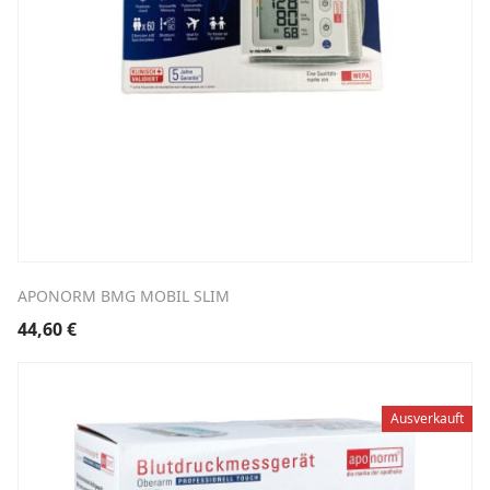
APONORM BMG MOBIL SLIM
44,60
€
Ausverkauft