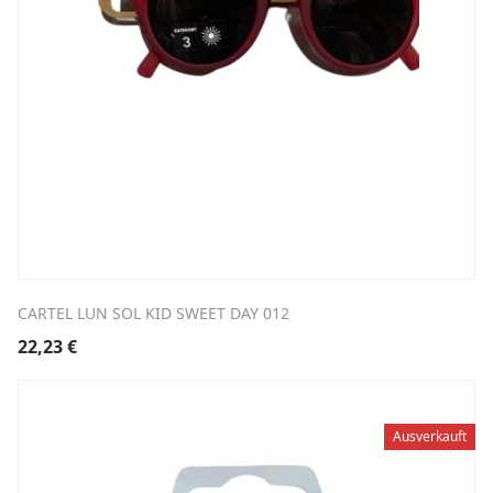
CARTEL LUN SOL KID SWEET DAY 012
22,23
€
Ausverkauft