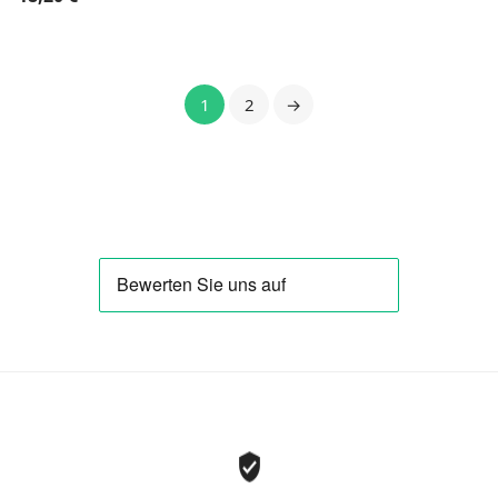
1
2
→