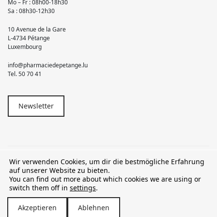
Mo – Fr : 08h00-18h30
Sa : 08h30-12h30
10 Avenue de la Gare
L-4734 Pétange
Luxembourg
info@pharmaciedepetange.lu
Tel.
50 70 41
Newsletter
Wir verwenden Cookies, um dir die bestmögliche Erfahrung
© 2026 Pharmacie Pétange
auf unserer Website zu bieten.
You can find out more about which cookies we are using or
TVA LU15581262
switch them off in
settings
.
Akzeptieren
Ablehnen