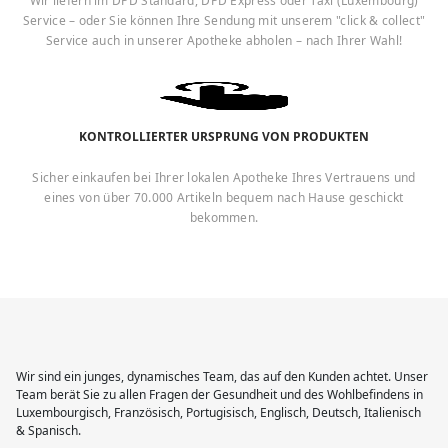
Wir liefern im DPD Standard, DPD Express oder Taxi (Luxembourg)
Service – oder Sie können Ihre Sendung mit unserem "click & collect"
Service auch in unserer Apotheke abholen – nach Ihrer Wahl!
KONTROLLIERTER URSPRUNG VON PRODUKTEN
Sicher einkaufen bei Ihrer lokalen Apotheke Ihres Vertrauens und
eines von über 70.000 Artikeln bequem nach Hause geschickt
bekommen.
Wir sind ein junges, dynamisches Team, das auf den Kunden achtet. Unser
Team berät Sie zu allen Fragen der Gesundheit und des Wohlbefindens in
Luxembourgisch, Französisch, Portugisisch, Englisch, Deutsch, Italienisch
& Spanisch.