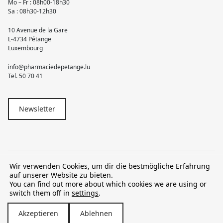
Mo – Fr : 08h00-18h30
Sa : 08h30-12h30
10 Avenue de la Gare
L-4734 Pétange
Luxembourg
info@pharmaciedepetange.lu
Tel.
50 70 41
Newsletter
Wir verwenden Cookies, um dir die bestmögliche Erfahrung
© 2026 Pharmacie Pétange
auf unserer Website zu bieten.
You can find out more about which cookies we are using or
TVA LU15581262
switch them off in
settings
.
Akzeptieren
Ablehnen