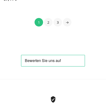
1
2
3
→