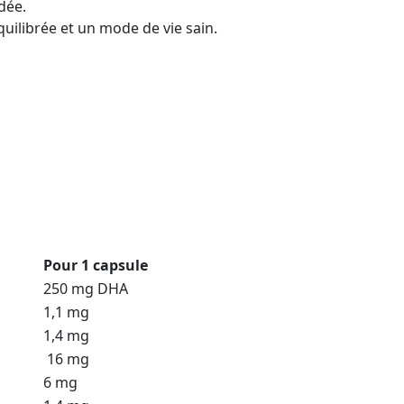
dée.
uilibrée et un mode de vie sain.
Pour 1 capsule
250 mg DHA
1,1 mg
1,4 mg
16 mg
6 mg