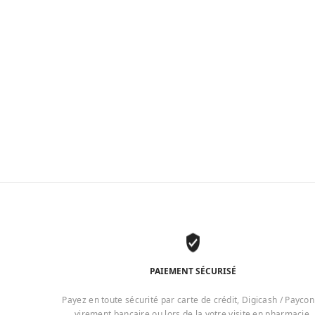
PAIEMENT SÉCURISÉ
Payez en toute sécurité par carte de crédit, Digicash / Paycon
virement bancaire ou lors de la votre visite en pharmacie.