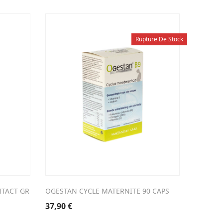
Rupture De Stock
TACT GR
OGESTAN CYCLE MATERNITE 90 CAPS
GALACTO
37,90
€
14,30
€