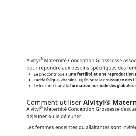
®
Alvityl
Maternité Conception Grosssesse associe
pour répondre aux besoins spécifiques des fem
Le zinc contribue à
une fertilité et une reproduction
L’acide folique (vitamine B9) favorise la
croissance des t
Le fer contribue à la
formation normale des globules 
Comment utiliser
Alvityl
® M
ater
®
Alvityl
Maternité Conception Grossesse c’est a
déjeuner ou le déjeuner.
Les femmes enceintes ou allaitantes sont invité