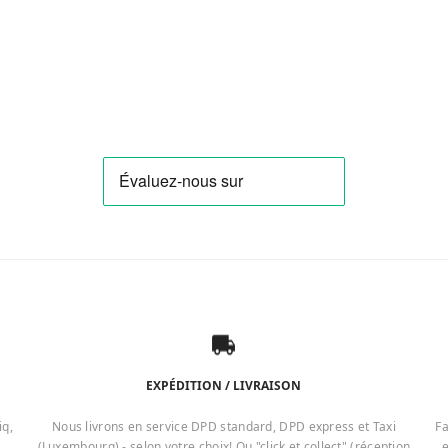
EXPÉDITION / LIVRAISON
iq,
Nous livrons en service DPD standard, DPD express et Taxi
Fa
(Luxembourg) - selon votre choix! Ou "click et collect" (réception
e