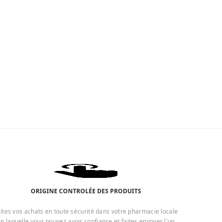
ORIGINE CONTROLÉE DES PRODUITS
ites vos achats en toute sécurité dans votre pharmacie locale
n laquelle vous pouvez avoir confiance et faites envoyer l'un