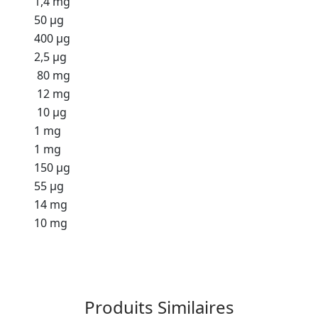
1,4 mg
50 µg
400 µg
2,5 µg
80 mg
12 mg
10 µg
1 mg
1 mg
150 µg
55 µg
14 mg
10 mg
Produits Similaires