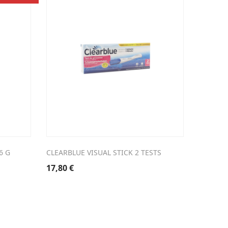
6 G
CLEARBLUE VISUAL STICK 2 TESTS
GALACTO
17,80
€
14,30
€