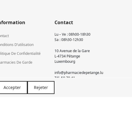
nformation
Contact
Lu – Ve : 08h00-18h30
ntact
Sa : 08h30-12h30
nditions D’utilisation
10 Avenue de la Gare
litique De Confidentialité
L-4734 Pétange
Luxembourg
armacies De Garde
info@pharmaciedepetange.lu
Tél.
50 70 41
Accepter
Rejeter
Newsletter