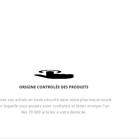
ORIGINE CONTROLÉE DES PRODUITS
ites vos achats en toute sécurité dans votre pharmacie locale
n laquelle vous pouvez avoir confiance et faites envoyer l'un
des 70 000 articles à votre domicile.