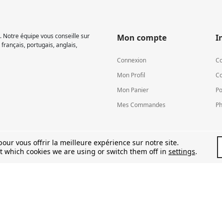
 Notre équipe vous conseille sur
Mon compte
I
français, portugais, anglais,
Connexion
Co
Mon Profil
Co
Mon Panier
Po
Mes Commandes
Ph
our vous offrir la meilleure expérience sur notre site.
t which cookies we are using or switch them off in
settings
.
TVA LU15581262