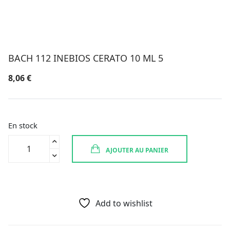
BACH 112 INEBIOS CERATO 10 ML 5
8,06
€
En stock
quantité
AJOUTER AU PANIER
de
BACH
112
INEBIOS
CERATO
Add to wishlist
10
ML