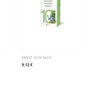
ERNST 10 24 SACH
CORSODY
9,12
€
7,55
€