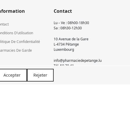
nformation
Contact
Lu – Ve : 08h00-18h30
ntact
Sa : 08h30-12h30
nditions D’utilisation
10 Avenue de la Gare
litique De Confidentialité
L-4734 Pétange
Luxembourg
armacies De Garde
info@pharmaciedepetange.lu
Tél.
50 70 41
Accepter
Rejeter
Newsletter