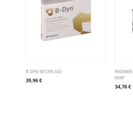
B DYN 90 CPR (V2)
WIDMER 
PARF
39,96
€
34,76
€