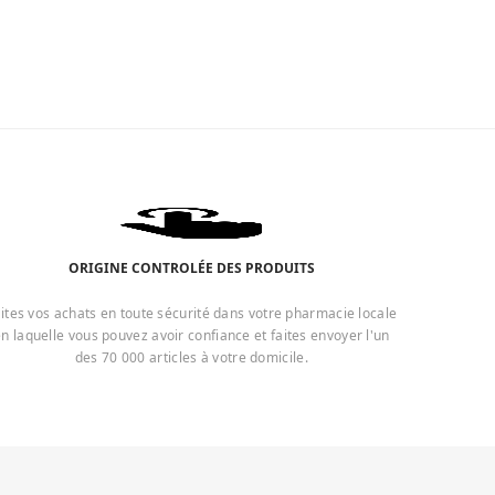
ORIGINE CONTROLÉE DES PRODUITS
ites vos achats en toute sécurité dans votre pharmacie locale
n laquelle vous pouvez avoir confiance et faites envoyer l'un
des 70 000 articles à votre domicile.