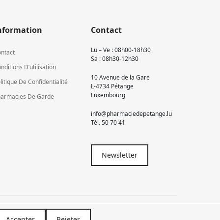
nformation
Contact
Lu – Ve : 08h00-18h30
ntact
Sa : 08h30-12h30
nditions D’utilisation
10 Avenue de la Gare
litique De Confidentialité
L-4734 Pétange
Luxembourg
armacies De Garde
info@pharmaciedepetange.lu
Tél.
50 70 41
Newsletter
Accepter
Rejeter