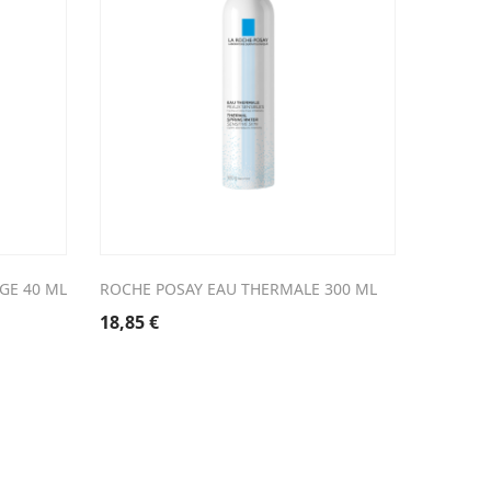
GE 40 ML
ROCHE POSAY EAU THERMALE 300 ML
AVENE 
40 ML
18,85
€
27,84
€