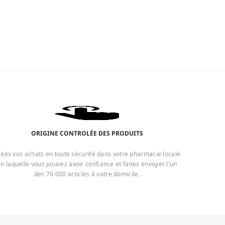
ORIGINE CONTROLÉE DES PRODUITS
ites vos achats en toute sécurité dans votre pharmacie locale
n laquelle vous pouvez avoir confiance et faites envoyer l'un
des 70 000 articles à votre domicile.