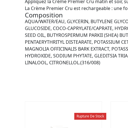
Appliquez la Crème Premier Cru matin et soir, su
La Crème Premier Cru est rechargeable : une foi
Composition
AQUA/WATER/EAU, GLYCERIN, BUTYLENE GLYCO
GLUCOSIDE, COCO-CAPRYLATE/CAPRATE, HYDROG
SEED OIL, BUTYROSPERMUM PARKII (SHEA) BU
PENTAERYTHRITYL DISTEARATE, POTASSIUM C
MAGNOLIA OFFICINALIS BARK EXTRACT, POTA
HYDROXIDE, SODIUM PHYTATE, GLEDITSIA TRI
LINALOOL, CITRONELLOL.(316/008)
Rupture De Stock