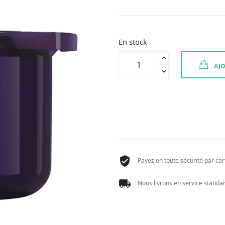
En stock
quantité
AJO
de
CAUDALIE
RECHAR
PREMIER
CRU
CREME
50ML
Payez en toute sécurité par cart
Nous livrons en service standard