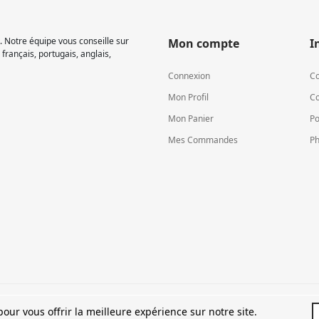
 Notre équipe vous conseille sur
Mon compte
I
français, portugais, anglais,
Connexion
Co
Mon Profil
Co
Mon Panier
Po
Mes Commandes
Ph
TVA LU15581262
our vous offrir la meilleure expérience sur notre site.