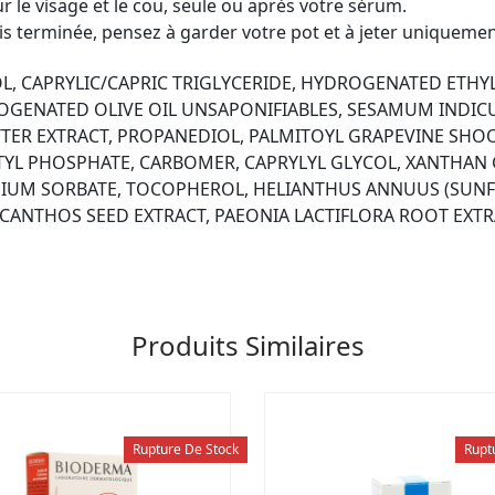
r le visage et le cou, seule ou après votre sérum.
s terminée, pensez à garder votre pot et à jeter uniquemen
L, CAPRYLIC/CAPRIC TRIGLYCERIDE, HYDROGENATED ETHYL
ENATED OLIVE OIL UNSAPONIFIABLES, SESAMUM INDICUM 
TTER EXTRACT, PROPANEDIOL, PALMITOYL GRAPEVINE SHOO
ETYL PHOSPHATE, CARBOMER, CAPRYLYL GLYCOL, XANTHAN
SSIUM SORBATE, TOCOPHEROL, HELIANTHUS ANNUUS (SUNF
ACANTHOS SEED EXTRACT, PAEONIA LACTIFLORA ROOT EXTR
Produits Similaires
Rupture De Stock
Rupt