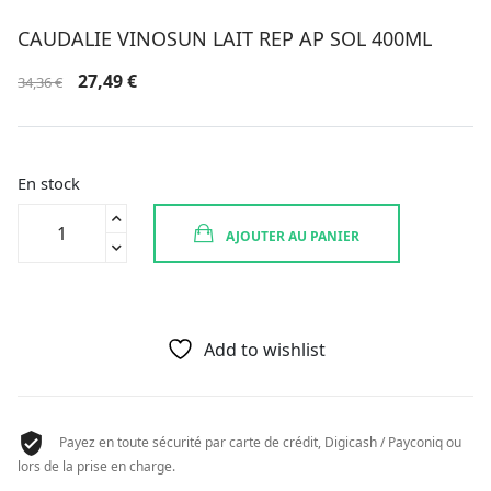
CAUDALIE VINOSUN LAIT REP AP SOL 400ML
Le
Le
27,49
€
34,36
€
prix
prix
initial
actuel
était :
est :
34,36 €.
27,49 €.
En stock
quantité
AJOUTER AU PANIER
de
CAUDALIE
VINOSUN
LAIT
REP
Add to wishlist
AP
SOL
400ML
Payez en toute sécurité par carte de crédit, Digicash / Payconiq ou
lors de la prise en charge.