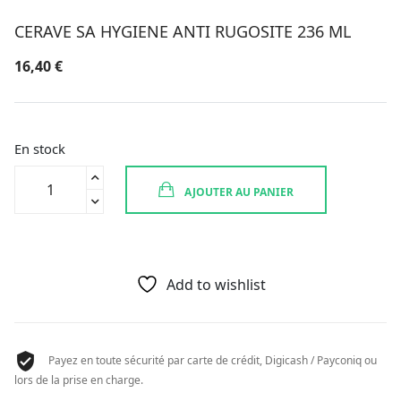
CERAVE SA HYGIENE ANTI RUGOSITE 236 ML
16,40
€
En stock
quantité
AJOUTER AU PANIER
de
CERAVE
SA
HYGIENE
ANTI
Add to wishlist
RUGOSITE
236
ML
Payez en toute sécurité par carte de crédit, Digicash / Payconiq ou
lors de la prise en charge.