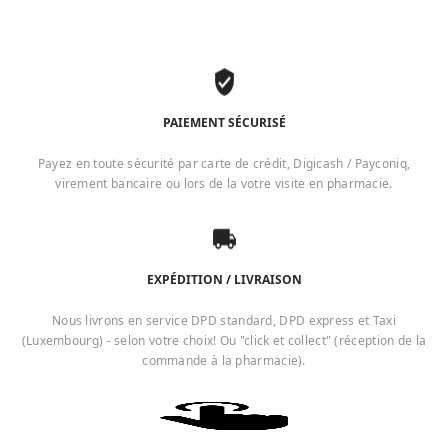
PAIEMENT SÉCURISÉ
Payez en toute sécurité par carte de crédit, Digicash / Payconiq,
virement bancaire ou lors de la votre visite en pharmacie.
EXPÉDITION / LIVRAISON
Nous livrons en service DPD standard, DPD express et Taxi
(Luxembourg) - selon votre choix! Ou "click et collect" (réception de la
commande à la pharmacie).