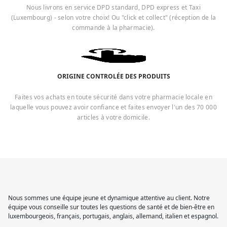
Nous livrons en service DPD standard, DPD express et Taxi
(Luxembourg) - selon votre choix! Ou "click et collect" (réception de la
commande à la pharmacie).
ORIGINE CONTROLÉE DES PRODUITS
Faites vos achats en toute sécurité dans votre pharmacie locale en
laquelle vous pouvez avoir confiance et faites envoyer l'un des 70 000
articles à votre domicile.
Nous sommes une équipe jeune et dynamique attentive au client. Notre
équipe vous conseille sur toutes les questions de santé et de bien-être en
luxembourgeois, français, portugais, anglais, allemand, italien et espagnol.