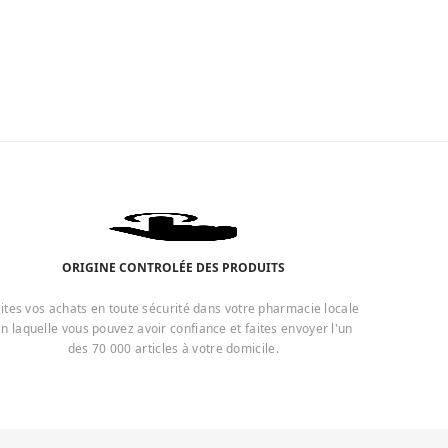
ORIGINE CONTROLÉE DES PRODUITS
ites vos achats en toute sécurité dans votre pharmacie locale
n laquelle vous pouvez avoir confiance et faites envoyer l'un
des 70 000 articles à votre domicile.