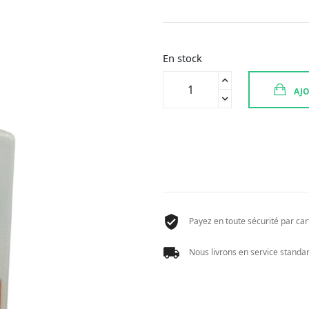
prix
prix
initial
actuel
était :
est :
28,96 €.
23,17 €.
En stock
quantité
AJO
de
EUCERIN
SUN
PLE-
LEB
PROTECT
SPF50+
150ML
Payez en toute sécurité par cart
Nous livrons en service standard