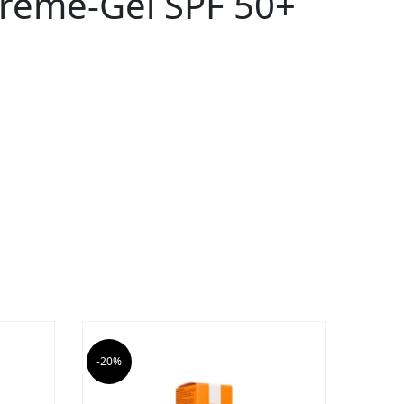
rème-Gel SPF 50+
-20%
-20%