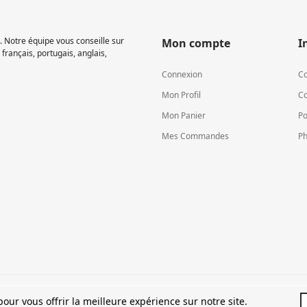
 Notre équipe vous conseille sur
Mon compte
I
français, portugais, anglais,
Connexion
Co
Mon Profil
Co
Mon Panier
Po
Mes Commandes
Ph
TVA LU15581262
our vous offrir la meilleure expérience sur notre site.