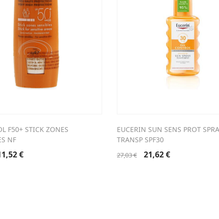
OL F50+ STICK ZONES
EUCERIN SUN SENS PROT SPRA
ES NF
TRANSP SPF30
Le
Le
Le
Le
11,52
€
21,62
€
27,03
€
prix
prix
prix
prix
nitial
actuel
initial
actuel
tait :
est :
était :
est :
14,40 €.
11,52 €.
27,03 €.
21,62 €.