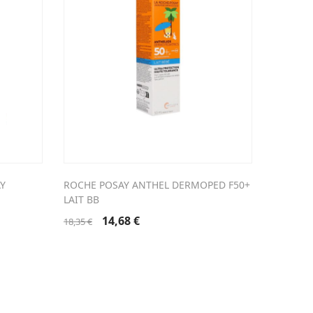
Y
ROCHE POSAY ANTHEL DERMOPED F50+
EUCERIN
LAIT BB
TRANSP 
Le
Le
14,68
€
18,35
€
27,99
€
prix
prix
initial
actuel
était :
est :
18,35 €.
14,68 €.