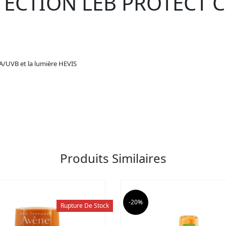
ECTION LEB PROTECT C
A/UVB et la lumière HEVIS
Produits Similaires
-20%
Rupture De Stock