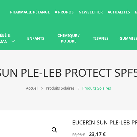
PHARMACIE PÉTANGE
À PROPOS
NEWSLETTER
ACTUALITÉS
ÉBÉ &
CHIMIQUE /
ENFANTS
TISANES
GUMMIE
POUDRE
MAN
SUN PLE-LEB PROTECT SPF
Accueil
Produits Solaires
Produits Solaires
EUCERIN SUN PLE-LEB P
Le
Le
23,17
€
28,96
€