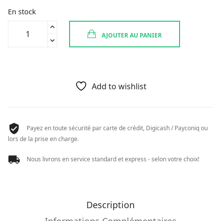
24,41 €.
17,09 €.
En stock
quantité
AJOUTER AU PANIER
de
FURTERER
COLOR
GLOW
CR
Add to wishlist
THERMOPROT
100ML
Payez en toute sécurité par carte de crédit, Digicash / Payconiq ou
lors de la prise en charge.
Nous livrons en service standard et express - selon votre choix!
Description
Informations Complémentaires