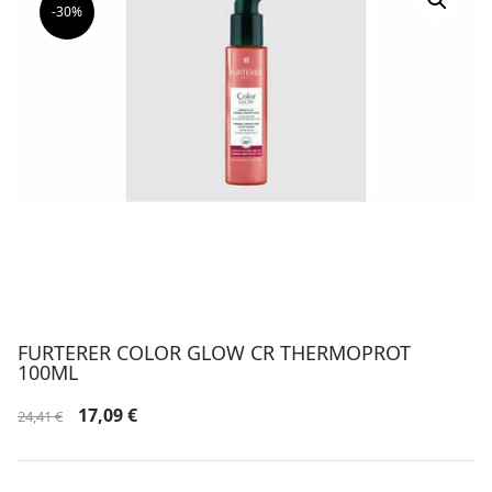
-30%
FURTERER COLOR GLOW CR THERMOPROT
100ML
Le
Le
17,09
€
24,41
€
prix
prix
initial
actuel
était :
est :