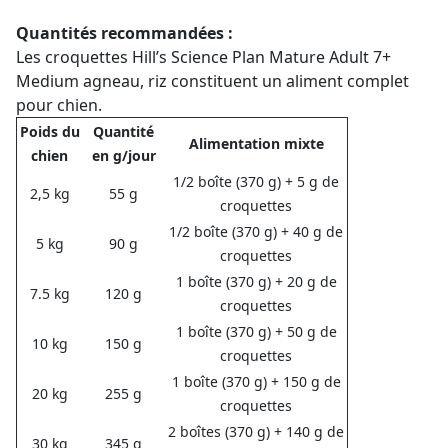
Quantités recommandées :
Les croquettes Hill’s Science Plan Mature Adult 7+
Medium agneau, riz constituent un aliment complet
pour chien.
Poids du
Quantité
Alimentation mixte
chien
en g/jour
1/2 boîte (370 g) + 5 g de
2,5 kg
55 g
croquettes
1/2 boîte (370 g) + 40 g de
5 kg
90 g
croquettes
1 boîte (370 g) + 20 g de
7.5 kg
120 g
croquettes
1 boîte (370 g) + 50 g de
10 kg
150 g
croquettes
1 boîte (370 g) + 150 g de
20 kg
255 g
croquettes
2 boîtes (370 g) + 140 g de
30 kg
345 g