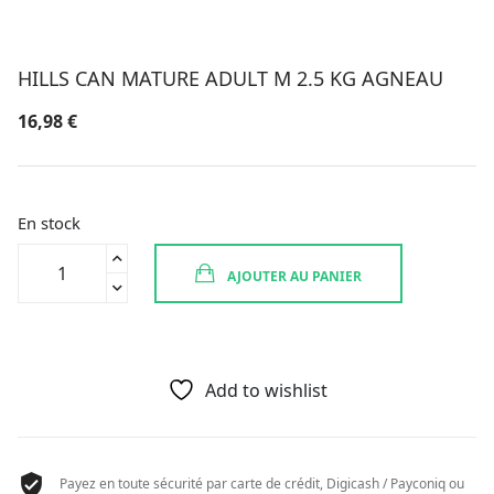
HILLS CAN MATURE ADULT M 2.5 KG AGNEAU
16,98
€
En stock
quantité
AJOUTER AU PANIER
de
HILLS
CAN
MATURE
ADULT
Add to wishlist
M
2.5
KG
Payez en toute sécurité par carte de crédit, Digicash / Payconiq ou