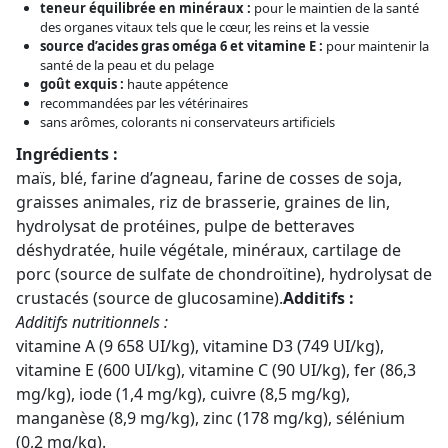
teneur équilibrée en minéraux :
pour le maintien de la santé
des organes vitaux tels que le cœur, les reins et la vessie
source d’acides gras oméga 6 et vitamine E :
pour maintenir la
santé de la peau et du pelage
goût exquis :
haute appétence
recommandées par les vétérinaires
sans arômes, colorants ni conservateurs artificiels
Ingrédients :
maïs, blé, farine d’agneau, farine de cosses de soja,
graisses animales, riz de brasserie, graines de lin,
hydrolysat de protéines, pulpe de betteraves
déshydratée, huile végétale, minéraux, cartilage de
porc (source de sulfate de chondroïtine), hydrolysat de
crustacés (source de glucosamine).
Additifs :
Additifs nutritionnels :
vitamine A (9 658 UI/kg), vitamine D3 (749 UI/kg),
vitamine E (600 UI/kg), vitamine C (90 UI/kg), fer (86,3
mg/kg), iode (1,4 mg/kg), cuivre (8,5 mg/kg),
manganèse (8,9 mg/kg), zinc (178 mg/kg), sélénium
(0,2 mg/kg).