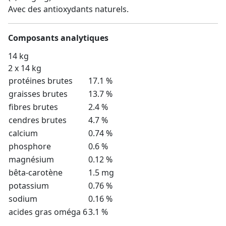
Avec des antioxydants naturels.
Composants analytiques
14 kg
2 x 14 kg
protéines brutes
17.1 %
graisses brutes
13.7 %
fibres brutes
2.4 %
cendres brutes
4.7 %
calcium
0.74 %
phosphore
0.6 %
magnésium
0.12 %
bêta-carotène
1.5 mg
potassium
0.76 %
sodium
0.16 %
acides gras oméga 6
3.1 %