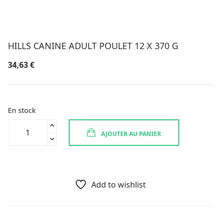
HILLS CANINE ADULT POULET 12 X 370 G
34,63
€
En stock
quantité
AJOUTER AU PANIER
de
HILLS
CANINE
ADULT
POULET
Add to wishlist
12
X
370