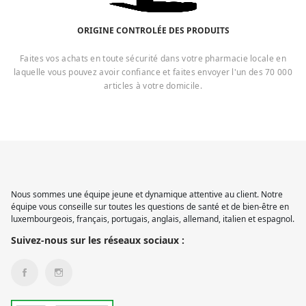
ORIGINE CONTROLÉE DES PRODUITS
Faites vos achats en toute sécurité dans votre pharmacie locale en
laquelle vous pouvez avoir confiance et faites envoyer l'un des 70 000
articles à votre domicile.
Nous sommes une équipe jeune et dynamique attentive au client. Notre
équipe vous conseille sur toutes les questions de santé et de bien-être en
luxembourgeois, français, portugais, anglais, allemand, italien et espagnol.
Suivez-nous sur les réseaux sociaux :