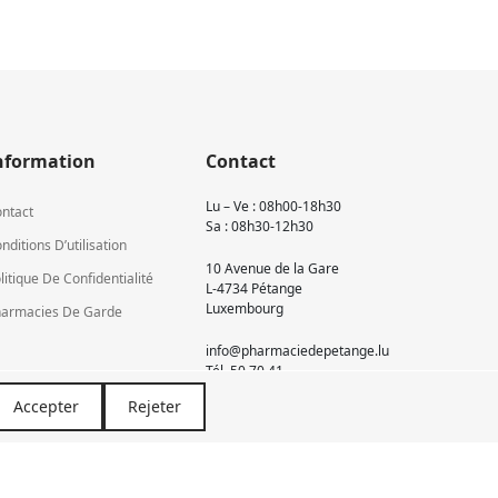
nformation
Contact
Lu – Ve : 08h00-18h30
ntact
Sa : 08h30-12h30
nditions D’utilisation
10 Avenue de la Gare
litique De Confidentialité
L-4734 Pétange
Luxembourg
armacies De Garde
info@pharmaciedepetange.lu
Tél.
50 70 41
Accepter
Rejeter
Newsletter