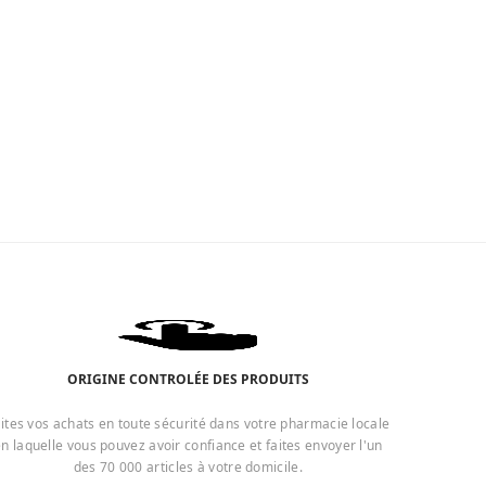
ORIGINE CONTROLÉE DES PRODUITS
ites vos achats en toute sécurité dans votre pharmacie locale
n laquelle vous pouvez avoir confiance et faites envoyer l'un
des 70 000 articles à votre domicile.