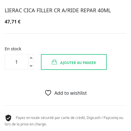
LIERAC CICA FILLER CR A/RIDE REPAR 40ML
47,71
€
En stock
quantité
AJOUTER AU PANIER
de
LIERAC
CICA
FILLER
CR
Add to wishlist
A/RIDE
REPAR
40ML
Payez en toute sécurité par carte de crédit, Digicash / Payconiq ou
lors de la prise en charge.