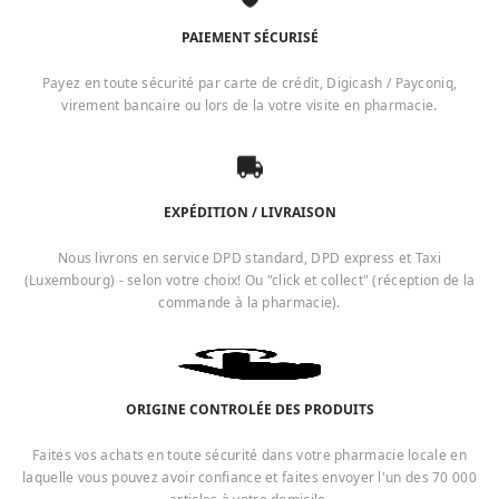
PAIEMENT SÉCURISÉ
Payez en toute sécurité par carte de crédit, Digicash / Payconiq,
virement bancaire ou lors de la votre visite en pharmacie.
EXPÉDITION / LIVRAISON
Nous livrons en service DPD standard, DPD express et Taxi
(Luxembourg) - selon votre choix! Ou "click et collect" (réception de la
commande à la pharmacie).
ORIGINE CONTROLÉE DES PRODUITS
Faites vos achats en toute sécurité dans votre pharmacie locale en
laquelle vous pouvez avoir confiance et faites envoyer l'un des 70 000