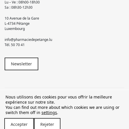
Lu – Ve : 08h00-18h30
Sa : 08h30-12h30
10 Avenue de la Gare
L-4734 Pétange
Luxembourg
info@pharmaciedepetange.lu
Tél.
50 70 41
Newsletter
Nous utilisons des cookies pour vous offrir la meilleure
© 2026 Pharmacie Pétange
expérience sur notre site.
You can find out more about which cookies we are using or
TVA LU15581262
switch them off in
settings
.
Accepter
Rejeter