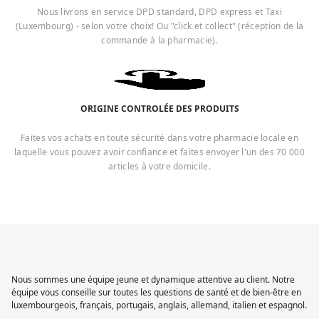
Nous livrons en service DPD standard, DPD express et Taxi
(Luxembourg) - selon votre choix! Ou "click et collect" (réception de la
commande à la pharmacie).
ORIGINE CONTROLÉE DES PRODUITS
Faites vos achats en toute sécurité dans votre pharmacie locale en
laquelle vous pouvez avoir confiance et faites envoyer l'un des 70 000
articles à votre domicile.
Nous sommes une équipe jeune et dynamique attentive au client. Notre
équipe vous conseille sur toutes les questions de santé et de bien-être en
luxembourgeois, français, portugais, anglais, allemand, italien et espagnol.