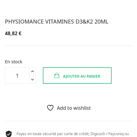
PHYSIOMANCE VITAMINES D3&K2 20ML
48,82
€
En stock
quantité
AJOUTER AU PANIER
de
PHYSIOMANCE
VITAMINES
D3&K2
20ML
Add to wishlist
Payez en toute sécurité par carte de crédit, Digicash / Payconiq ou