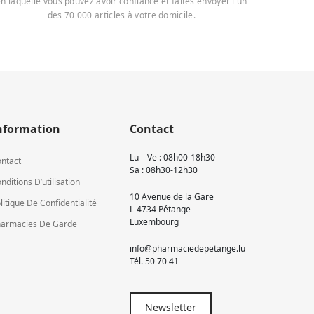
n laquelle vous pouvez avoir confiance et faites envoyer l'un
des 70 000 articles à votre domicile.
nformation
Contact
Lu – Ve : 08h00-18h30
ntact
Sa : 08h30-12h30
nditions D’utilisation
10 Avenue de la Gare
litique De Confidentialité
L-4734 Pétange
Luxembourg
armacies De Garde
info@pharmaciedepetange.lu
Tél.
50 70 41
Newsletter