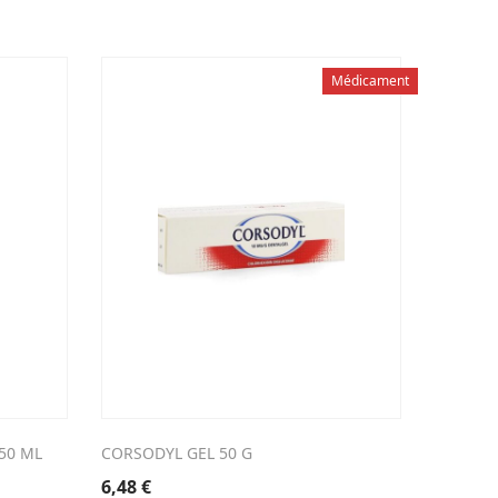
Médicament
50 ML
CORSODYL GEL 50 G
PROTEFI
6,48
€
5,73
€