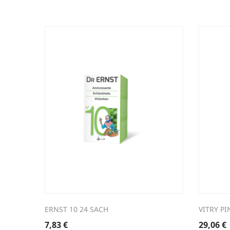
ERNST 10 24 SACH
VITRY P
7,83
€
29,06
€