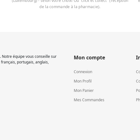
(Luxembourg) - selon votre choix! Ou "click et collect" (réception
e
de la commande à la pharmacie).
 Notre équipe vous conseille sur
Mon compte
I
français, portugais, anglais,
Connexion
Co
Mon Profil
Co
Mon Panier
Po
Mes Commandes
Ph