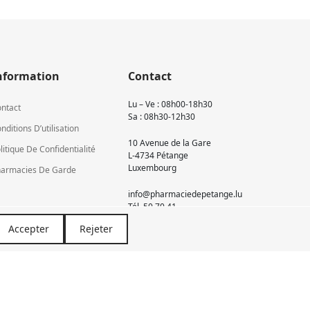
nformation
Contact
Lu – Ve : 08h00-18h30
ntact
Sa : 08h30-12h30
nditions D’utilisation
10 Avenue de la Gare
litique De Confidentialité
L-4734 Pétange
Luxembourg
armacies De Garde
info@pharmaciedepetange.lu
Tél.
50 70 41
Accepter
Rejeter
Newsletter