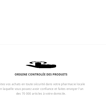
ORIGINE CONTROLÉE DES PRODUITS
ites vos achats en toute sécurité dans votre pharmacie locale
n laquelle vous pouvez avoir confiance et faites envoyer l'un
des 70 000 articles à votre domicile.