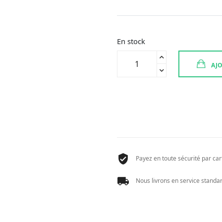
En stock
quantité
AJO
de
SEVE
DE
BOULEAU
BIO
500
ML
(BIOLIFE)
Payez en toute sécurité par cart
Nous livrons en service standard