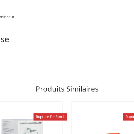
 minceur
ise
Produits Similaires
Rupture De Stock
Rupt