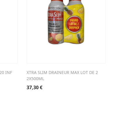
20 INF
XTRA SLIM DRAINEUR MAX LOT DE 2
XLS MED
2X500ML
CAPS
37,30
€
44,68
€