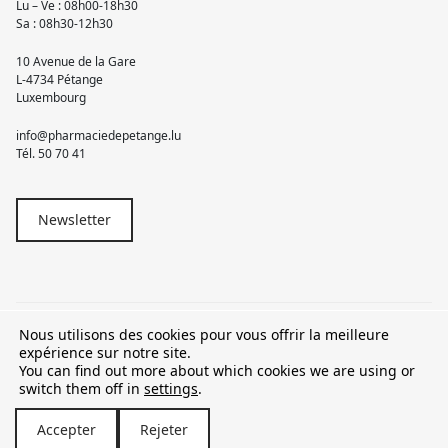
Lu – Ve : 08h00-18h30
Sa : 08h30-12h30
10 Avenue de la Gare
L-4734 Pétange
Luxembourg
info@pharmaciedepetange.lu
Tél.
50 70 41
Newsletter
Nous utilisons des cookies pour vous offrir la meilleure
© 2026 Pharmacie Pétange
expérience sur notre site.
You can find out more about which cookies we are using or
TVA LU15581262
switch them off in
settings
.
Accepter
Rejeter