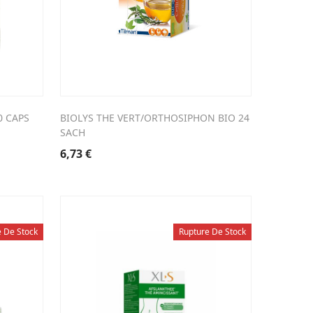
0 CAPS
BIOLYS THE VERT/ORTHOSIPHON BIO 24
SACH
6,73
€
 De Stock
Rupture De Stock