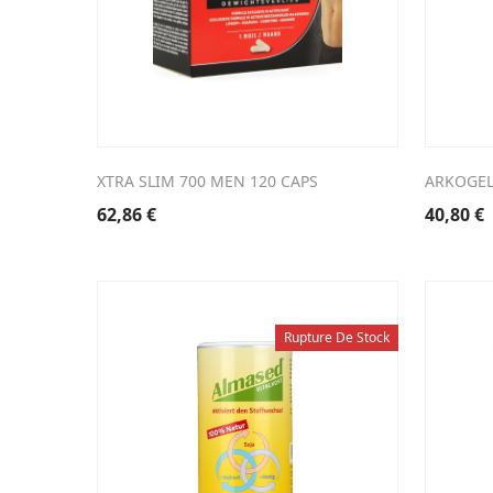
XTRA SLIM 700 MEN 120 CAPS
ARKOGEL
62,86
€
40,80
€
Rupture De Stock