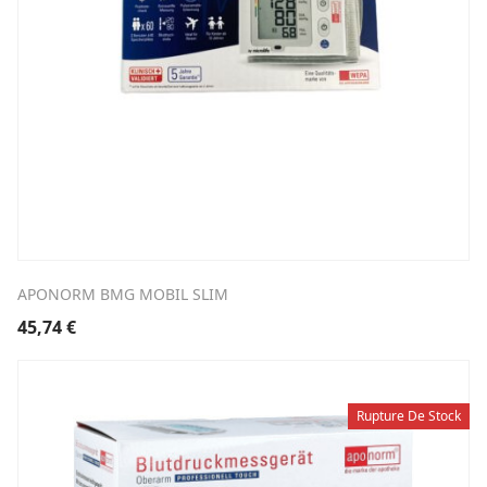
APONORM BMG MOBIL SLIM
45,74
€
Rupture De Stock