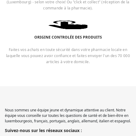
(Luxembourg) - selon votre choix! Ou "click et collect" (réception de la
commande à la pharmacie).
ORIGINE CONTROLÉE DES PRODUITS
Faites vos achats en toute sécurité dans votre pharmacie locale en
laquelle vous pouvez avoir confiance et faites envoyer l'un des 70 000
articles à votre domicile.
Nous sommes une équipe jeune et dynamique attentive au client. Notre
équipe vous conseille sur toutes les questions de santé et de bien-être en
luxembourgeois, français, portugais, anglais, allemand, italien et espagnol.
Suivez-nous sur les réseaux sociaux :