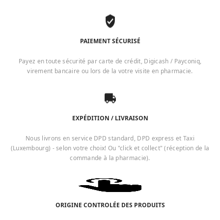
PAIEMENT SÉCURISÉ
Payez en toute sécurité par carte de crédit, Digicash / Payconiq,
virement bancaire ou lors de la votre visite en pharmacie.
EXPÉDITION / LIVRAISON
Nous livrons en service DPD standard, DPD express et Taxi
(Luxembourg) - selon votre choix! Ou "click et collect" (réception de la
commande à la pharmacie).
ORIGINE CONTROLÉE DES PRODUITS