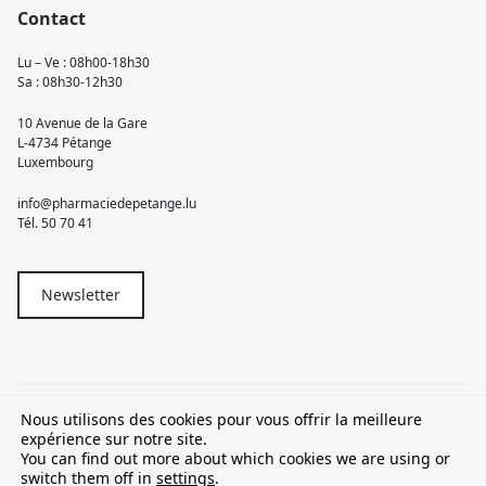
Contact
Lu – Ve : 08h00-18h30
Sa : 08h30-12h30
10 Avenue de la Gare
L-4734 Pétange
Luxembourg
info@pharmaciedepetange.lu
Tél.
50 70 41
Newsletter
Nous utilisons des cookies pour vous offrir la meilleure
© 2026 Pharmacie Pétange
expérience sur notre site.
You can find out more about which cookies we are using or
TVA LU15581262
switch them off in
settings
.