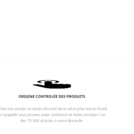
ORIGINE CONTROLÉE DES PRODUITS
ites vos achats en toute sécurité dans votre pharmacie locale
n laquelle vous pouvez avoir confiance et faites envoyer l'un
des 70 000 articles à votre domicile.