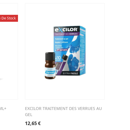
e De Stock
ML+
EXCILOR TRAITEMENT DES VERRUES AU
GEL
12,65
€