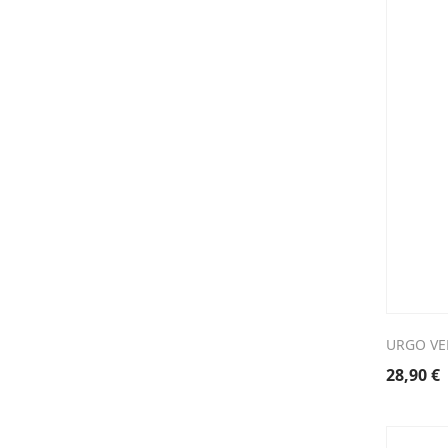
URGO VE
28,90
€