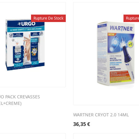
Rupture De Stock
Ruptur
O PACK CREVASSES
EL+CREME)
WARTNER CRYOT 2.0 14ML
36,35
€