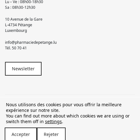
Lu – Ve : 08h00-18h30
Sa : 08h30-12h30
10 Avenue de la Gare
L-4734 Pétange
Luxembourg
info@pharmaciedepetange.lu
Tél.
50 70 41
Newsletter
Nous utilisons des cookies pour vous offrir la meilleure
© 2026 Pharmacie Pétange
expérience sur notre site.
You can find out more about which cookies we are using or
TVA LU15581262
switch them off in
settings
.
Accepter
Rejeter