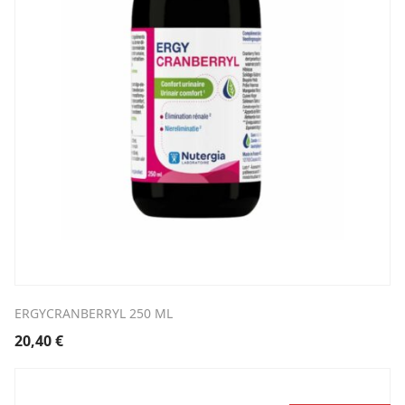
ERGYCRANBERRYL 250 ML
20,40
€