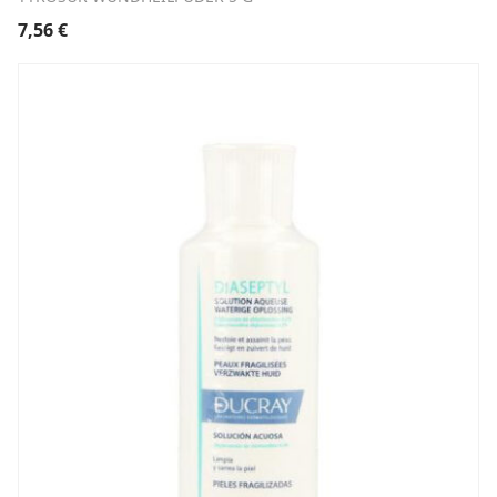
7,56
€