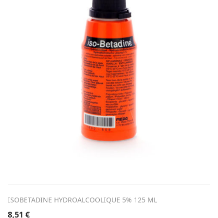
ISOBETADINE HYDROALCOOLIQUE 5% 125 ML
8,51
€