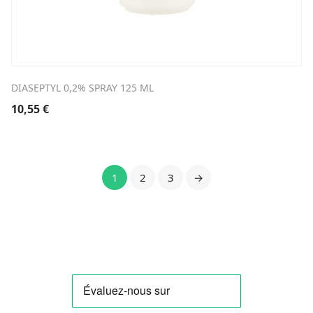
DIASEPTYL 0,2% SPRAY 125 ML
10,55
€
1
2
3
→