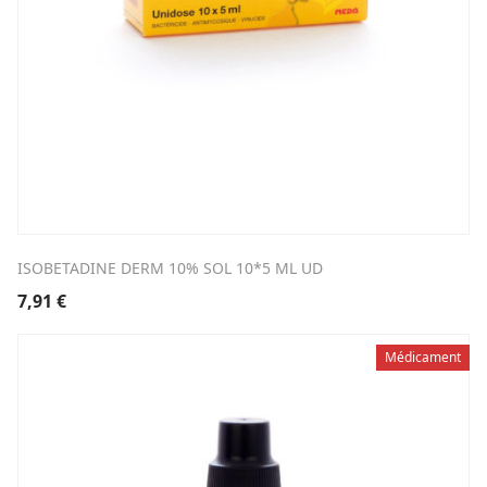
ISOBETADINE DERM 10% SOL 10*5 ML UD
7,91
€
Médicament