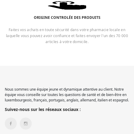
ORIGINE CONTROLÉE DES PRODUITS
Faites vos achats en toute sécurité dans votre pharmacie locale en
laquelle vous pouvez avoir confiance et faites envoyer l'un des 70 000
articles à votre domicile.
Nous sommes une équipe jeune et dynamique attentive au client. Notre
équipe vous conseille sur toutes les questions de santé et de bien-être en
luxembourgeois, français, portugais, anglais, allemand, italien et espagnol.
Suivez-nous sur les réseaux sociaux :