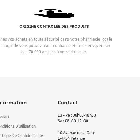
ORIGINE CONTROLÉE DES PRODUITS
ites vos achats en toute sécurité dans votre pharmacie locale
n laquelle vous pouvez avoir confiance et faites envoyer l'un
des 70 000 articles à votre domicile.
nformation
Contact
Lu – Ve : 08h00-18h30
ntact
Sa : 08h30-12h30
nditions D’utilisation
10 Avenue de la Gare
litique De Confidentialité
L-4734 Pétange