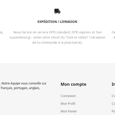
EXPÉDITION / LIVRAISON
iq,
Nous livrons en service DPD standard, DPD express et Taxi
Fa
(Luxembourg) - selon votre choix! Ou "click et collect" (réception
e
de la commande à la pharmacie).
 Notre équipe vous conseille sur
Mon compte
I
français, portugais, anglais,
Connexion
Co
Mon Profil
Co
Mon Panier
Po