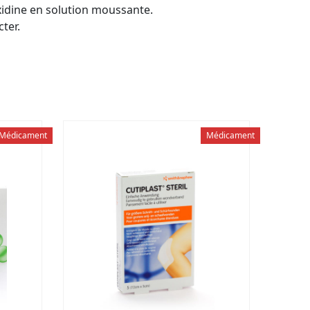
exidine en solution moussante.
ter.
Médicament
Médicament