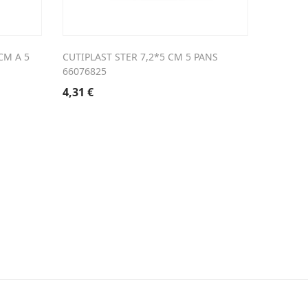
CM A 5
CUTIPLAST STER 7,2*5 CM 5 PANS
MEFIX 1
66076825
8,38
€
4,31
€