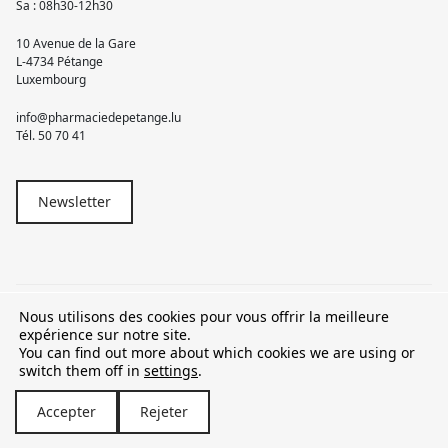
Sa : 08h30-12h30
10 Avenue de la Gare
L-4734 Pétange
Luxembourg
info@pharmaciedepetange.lu
Tél.
50 70 41
Newsletter
Nous utilisons des cookies pour vous offrir la meilleure
© 2026 Pharmacie Pétange
expérience sur notre site.
You can find out more about which cookies we are using or
TVA LU15581262
switch them off in
settings
.
Accepter
Rejeter