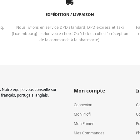
EXPÉDITION / LIVRAISON
iq,
Nous livrons en service DPD standard, DPD express et Taxi
Fa
(Luxembourg) - selon votre choix! Ou "click et collect" (réception
e
de la commande à la pharmacie).
 Notre équipe vous conseille sur
Mon compte
I
français, portugais, anglais,
Connexion
Co
Mon Profil
Co
Mon Panier
Po
Mes Commandes
Ph