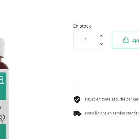
En stock
quantité
AJO
de
IMMUSSENTIEL
REFERENCE
30
CPR
Payez en toute sécurité par cart
Nous livrons en service standard