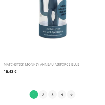
MATCHSTICK MONKEY ANNEAU AIRFORCE BLUE
16,43
€
1
2
3
4
→