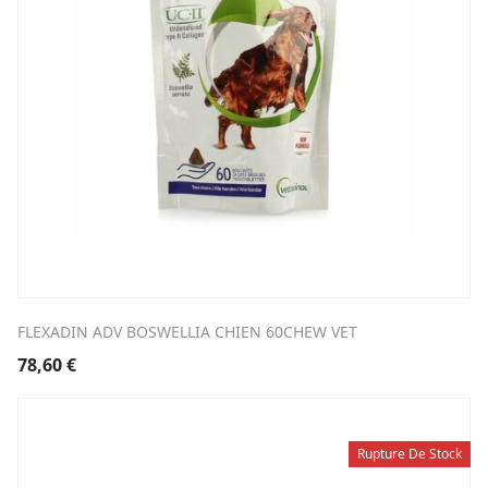
FLEXADIN ADV BOSWELLIA CHIEN 60CHEW VET
78,60
€
Rupture De Stock