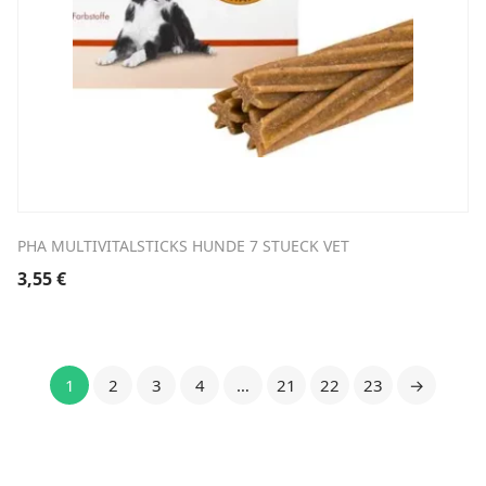
PHA MULTIVITALSTICKS HUNDE 7 STUECK VET
3,55
€
1
2
3
4
…
21
22
23
→