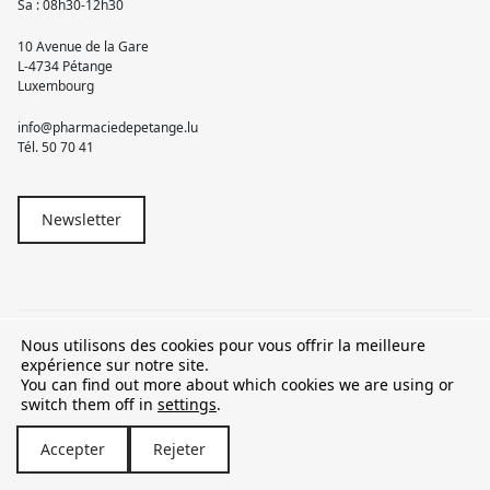
Sa : 08h30-12h30
10 Avenue de la Gare
L-4734 Pétange
Luxembourg
info@pharmaciedepetange.lu
Tél.
50 70 41
Newsletter
Nous utilisons des cookies pour vous offrir la meilleure
© 2026 Pharmacie Pétange
expérience sur notre site.
You can find out more about which cookies we are using or
TVA LU15581262
switch them off in
settings
.
Accepter
Rejeter