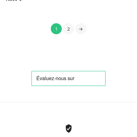
1
2
→