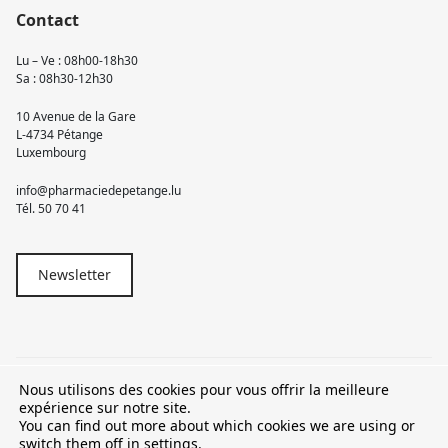
Contact
Lu – Ve : 08h00-18h30
Sa : 08h30-12h30
10 Avenue de la Gare
L-4734 Pétange
Luxembourg
info@pharmaciedepetange.lu
Tél.
50 70 41
Newsletter
Nous utilisons des cookies pour vous offrir la meilleure
© 2026 Pharmacie Pétange
expérience sur notre site.
You can find out more about which cookies we are using or
TVA LU15581262
switch them off in
settings
.