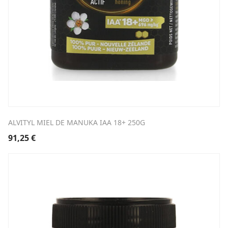
ALVITYL MIEL DE MANUKA IAA 18+ 250G
91,25
€