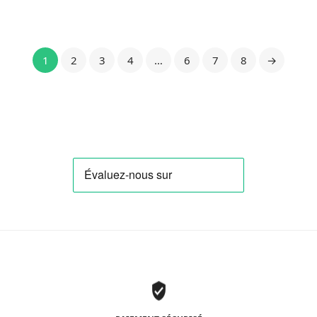
1
2
3
4
…
6
7
8
→