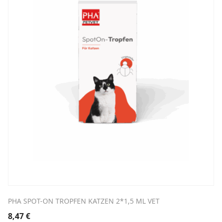
PHA SPOT-ON TROPFEN KATZEN 2*1,5 ML VET
8,47
€