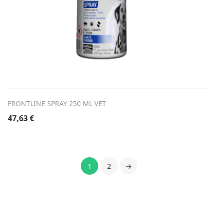
FRONTLINE SPRAY 250 ML VET
47,63
€
1
2
→