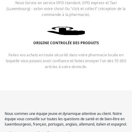
Nous livrons en service DPD standard, DPD express et Taxi
(Luxembourg) - selon votre choix! Ou "click et collect" (réception de la
commande à la pharmacie).
ORIGINE CONTROLÉE DES PRODUITS
Faites vos achats en toute sécurité dans votre pharmacie locale en
laquelle vous pouvez avoir confiance et faites envoyer l'un des 70 000
articles à votre domicile.
Nous sommes une équipe jeune et dynamique attentive au client. Notre
équipe vous conseille sur toutes les questions de santé et de bien-être en
luxembourgeois, français, portugais, anglais, allemand, italien et espagnol.