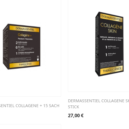
tait :
est :
9,30 €.
39,44 €.
DERMASSENTIEL COLLAGENE S
ENTIEL COLLAGENE + 15 SACH
STICK
27,00
€