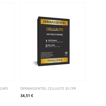
 CAPS
DERMASSENTIEL CELLULITE 30 CPR
34,51
€