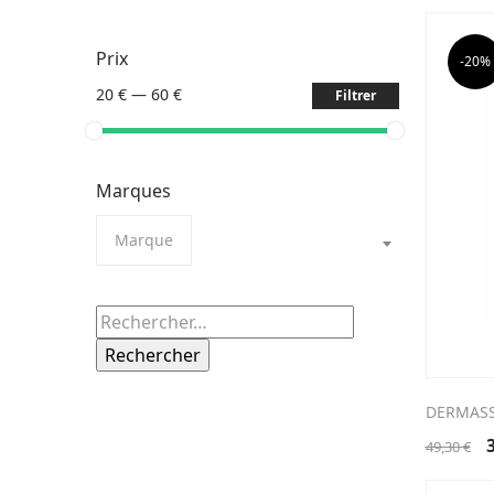
Prix
-20%
20 €
—
60 €
Filtrer
Marques
Marque
Rechercher :
DERMASS
49,30
€
p
i