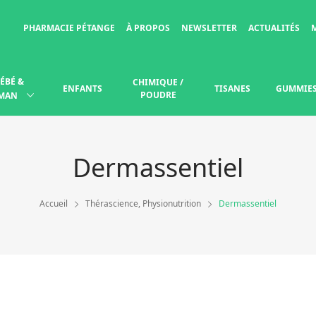
PHARMACIE PÉTANGE
À PROPOS
NEWSLETTER
ACTUALITÉS
ÉBÉ &
CHIMIQUE /
ENFANTS
TISANES
GUMMIE
POUDRE
MAN
Dermassentiel
Accueil
Thérascience, Physionutrition
Dermassentiel