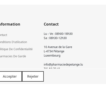
nformation
Contact
Lu – Ve : 08h00-18h30
ntact
Sa : 08h30-12h30
nditions D’utilisation
10 Avenue de la Gare
litique De Confidentialité
L-4734 Pétange
Luxembourg
armacies De Garde
info@pharmaciedepetange.lu
Tél.
50 70 41
Accepter
Rejeter
Newsletter