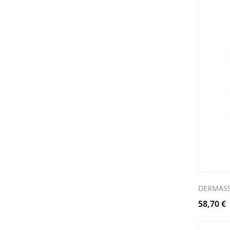
é
4
DERMASS
58,70
€