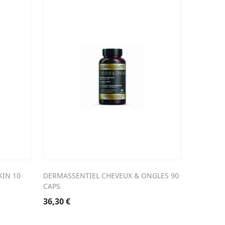
KIN 10
DERMASSENTIEL CHEVEUX & ONGLES 90
CAPS
36,30
€