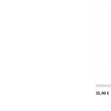
DERMASS
35,90
€