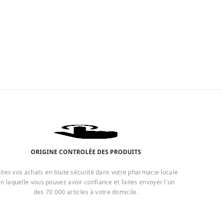
ORIGINE CONTROLÉE DES PRODUITS
ites vos achats en toute sécurité dans votre pharmacie locale
n laquelle vous pouvez avoir confiance et faites envoyer l'un
des 70 000 articles à votre domicile.