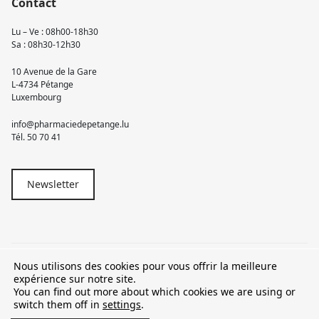
Contact
Lu – Ve : 08h00-18h30
Sa : 08h30-12h30
10 Avenue de la Gare
L-4734 Pétange
Luxembourg
info@pharmaciedepetange.lu
Tél.
50 70 41
Newsletter
Nous utilisons des cookies pour vous offrir la meilleure
© 2026 Pharmacie Pétange
expérience sur notre site.
You can find out more about which cookies we are using or
TVA LU15581262
switch them off in
settings
.