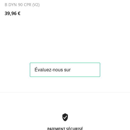
B DYN 90 CPR (V2)
39,96
€
PAIEMENT SÉCURISÉ