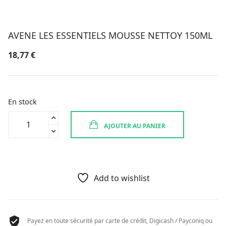
AVENE LES ESSENTIELS MOUSSE NETTOY 150ML
18,77
€
En stock
quantité
AJOUTER AU PANIER
de
AVENE
LES
ESSENTIELS
MOUSSE
Add to wishlist
NETTOY
150ML
Payez en toute sécurité par carte de crédit, Digicash / Payconiq ou