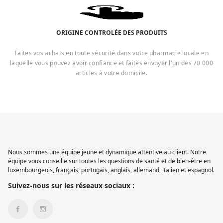
ORIGINE CONTROLÉE DES PRODUITS
Faites vos achats en toute sécurité dans votre pharmacie locale en
laquelle vous pouvez avoir confiance et faites envoyer l'un des 70 000
articles à votre domicile.
Nous sommes une équipe jeune et dynamique attentive au client. Notre
équipe vous conseille sur toutes les questions de santé et de bien-être en
luxembourgeois, français, portugais, anglais, allemand, italien et espagnol.
Suivez-nous sur les réseaux sociaux :