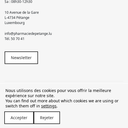
Sa : 08h30-12h30
10 Avenue de la Gare
L-4734 Pétange
Luxembourg
info@pharmaciedepetange.lu
Tél.
50 70 41
Newsletter
Nous utilisons des cookies pour vous offrir la meilleure
© 2026 Pharmacie Pétange
expérience sur notre site.
You can find out more about which cookies we are using or
TVA LU15581262
switch them off in
settings
.
Accepter
Rejeter